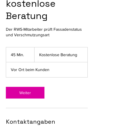
kostenlose
Beratung
Der RWS-Mitarbeiter prüft Fassadenstatus
und Verschmutzungsart
Kostenlose
Beratung
45 Min.
4
Kostenlose Beratung
5
M
Vor Ort beim Kunden
i
n
.
Weiter
Kontaktangaben