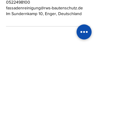
0522498100
fassadenreinigung@rws-bautenschutz.de
Im Sundernkamp 10, Enger, Deutschland
RWS Bautenschutz &
Umwelttechnik GmbH
Eine Tochtergesellschaft der RWS Holding
GmbH
Kontakt
Anfragen:
05224 98100
Im Sundernkamp 10
32130 Enger
Impressum
Kundendienst:
Datenschutz
fassadenreinigung@rws-
bautenschutz.de
Quick-Links