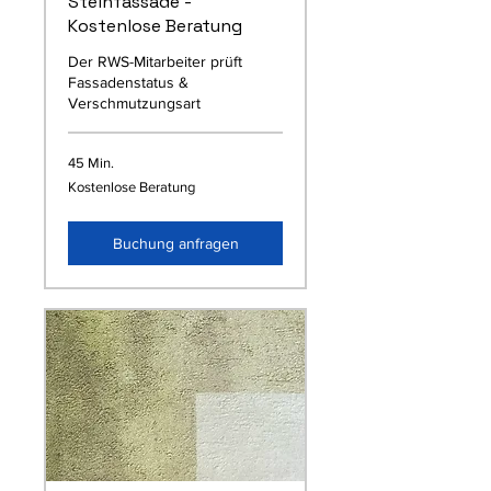
Steinfassade -
Kostenlose Beratung
Der RWS-Mitarbeiter prüft
Fassadenstatus &
Verschmutzungsart
45 Min.
Kostenlose
Kostenlose Beratung
Beratung
Buchung anfragen