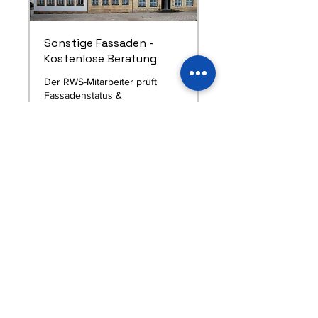
Sonstige Fassaden -
Kostenlose Beratung
Der RWS-Mitarbeiter prüft
Fassadenstatus &
Verschmutzungsart
45 Min.
Kostenlose
Kostenlose Beratung
Beratung
Kostenlose Beratung