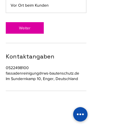
M
Vor Ort beim Kunden
i
n
.
Weiter
Kontaktangaben
0522498100
fassadenreinigung@rws-bautenschutz.de
Im Sundernkamp 10, Enger, Deutschland
RWS Bautenschutz &
Umwelttechnik GmbH
Eine Tochtergesellschaft der RWS Holding